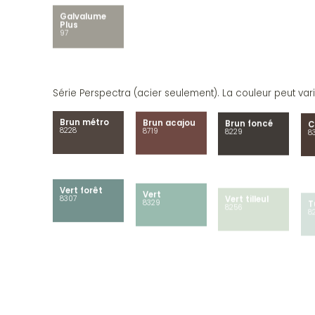
Galvalume
Plus
97
Série Perspectra (acier seulement). La couleur peut varie
Brun métro
Brun acajou
Brun foncé
C
8228
8719
8229
8
Vert forêt
Vert
Vert tilleul
T
8307
8329
8256
8
Rouge tuile
Lin antique
Ivoire
G
8259
8696
8802
m
Q