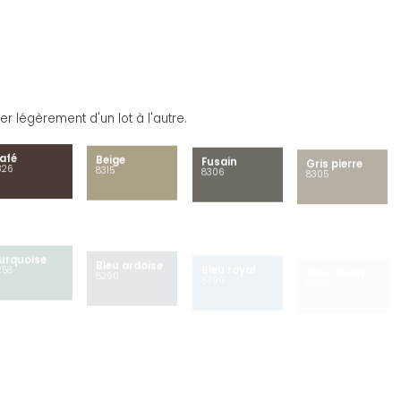
r légèrement d'un lot à l'autre.
afé
Beige
Fusain
Gris pierre
326
8315
8306
8305
urquoise
Bleu ardoise
Bleu royal
Bleu héron
258
8260
8790
8330
ris
étallique
C7500