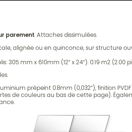
pour parement
. Attaches dissimulées.
ticale, alignée ou en quinconce, sur structure o
 plis: 305 mm x 610mm (12” x 24”). 0.19 m2 (2.00 pi
es.
aluminium prépeint 0.8mm (0,032”), finition PVD
hartes de couleurs au bas de cette page). Égal
tance.