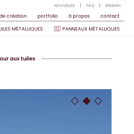
|
|
NOUVELLES
FAQ
ENGLISH
 de création
portfolio
à propos
contact
ILES MÉTALLIQUES
PANNEAUX MÉTALLIQUES
our aux tuiles
•
•
•