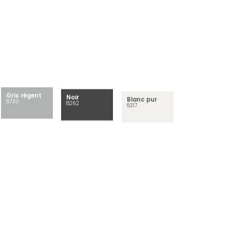
Gris régent
Noir
Blanc pur
8730
8262
8317
Orange
Rouge
Rouge vif
8234
8250
8386