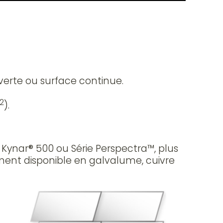
uverte ou surface continue.
2
).
F Kynar® 500 ou Série Perspectra™, plus
ement disponible en galvalume, cuivre