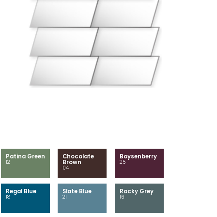
Patina Green
Chocolate
Boysenberry
12
Brown
25
04
Regal Blue
Slate Blue
Rocky Grey
18
21
16