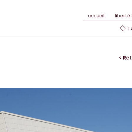
accueil
liberté
TU
< Ret