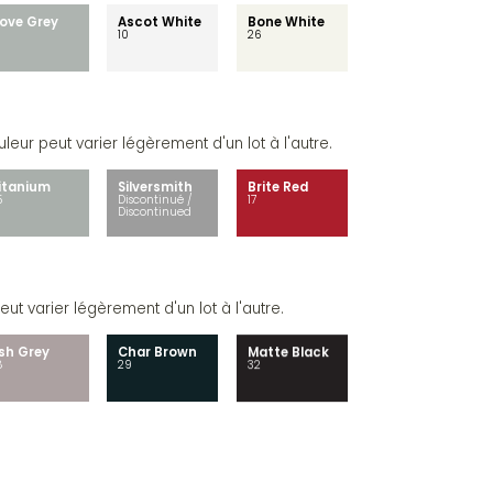
ove Grey
Ascot White
Bone White
10
26
leur peut varier légèrement d'un lot à l'autre.
itanium
Silversmith
Brite Red
5
Discontinué /
17
Discontinued
ut varier légèrement d'un lot à l'autre.
sh Grey
Char Brown
Matte Black
8
29
32