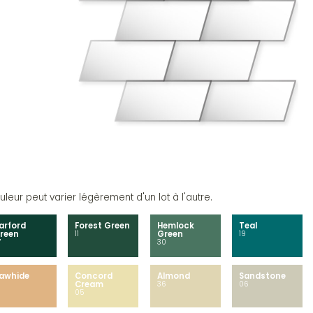
leur peut varier légèrement d'un lot à l'autre.
arford
Forest Green
Hemlock
Teal
reen
11
Green
19
7
30
awhide
Concord
Almond
Sandstone
Cream
36
06
05