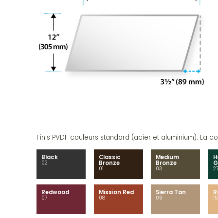
Finis PVDF couleurs standard (acier et aluminium). La cou
Black
Classic
Medium
H
02
Bronze
Bronze
G
01
03
2
Redwood
Mission Red
Sierra Tan
R
07
08
09
15