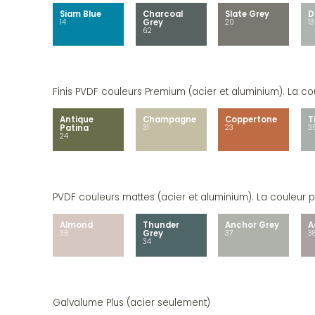
Siam Blue
Charcoal
Slate Grey
D
14
Grey
20
13
62
Finis PVDF couleurs Premium (acier et aluminium). La cou
Antique
Champagne
Coppertone
T
Patina
31
23
3
24
PVDF couleurs mattes (acier et aluminium). La couleur pe
Almond
Thunder
Anchor Grey
A
36
Grey
37
3
34
Galvalume Plus (acier seulement)