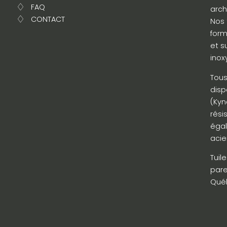
FAQ
arch
CONTACT
Nos 
form
et s
inox
Tous
disp
(Kyn
rési
égal
acie
Tuil
pare
Québ