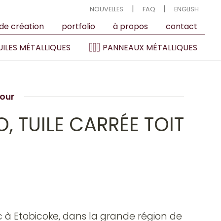
|
|
NOUVELLES
FAQ
ENGLISH
 de création
portfolio
à propos
contact
ILES MÉTALLIQUES
PANNEAUX MÉTALLIQUES
tour
, TUILE CARRÉE TOIT
c à Etobicoke, dans la grande région de